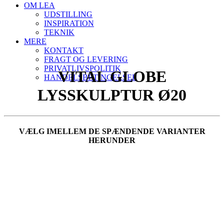
OM LEA
UDSTILLING
INSPIRATION
TEKNIK
MERE
KONTAKT
FRAGT OG LEVERING
PRIVATLIVSPOLITIK
VITAL GLOBE
HANDELSBETINGELSER
LYSSKULPTUR Ø20
VÆLG IMELLEM DE SPÆNDENDE VARIANTER
HERUNDER