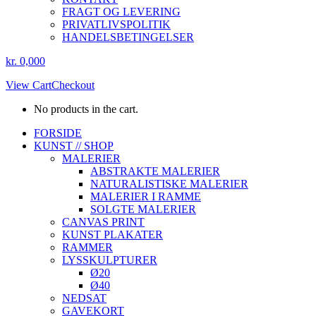
FRAGT OG LEVERING
PRIVATLIVSPOLITIK
HANDELSBETINGELSER
kr.
0,00
0
View Cart
Checkout
No products in the cart.
Instagram
Facebook
FORSIDE
page
page
KUNST // SHOP
opens
opens
MALERIER
in
in
ABSTRAKTE MALERIER
new
new
NATURALISTISKE MALERIER
window
window
MALERIER I RAMME
SOLGTE MALERIER
CANVAS PRINT
KUNST PLAKATER
RAMMER
LYSSKULPTURER
Ø20
Ø40
NEDSAT
GAVEKORT