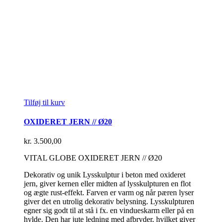
Tilføj til kurv
OXIDERET JERN // Ø20
kr.
3.500,00
VITAL GLOBE OXIDERET JERN // Ø20
Dekorativ og unik Lysskulptur i beton med oxideret
jern, giver kernen eller midten af lysskulpturen en flot
og ægte rust-effekt. Farven er varm og når pæren lyser
giver det en utrolig dekorativ belysning. Lysskulpturen
egner sig godt til at stå i fx. en vindueskarm eller på en
hylde. Den har jute ledning med afbryder, hvilket giver