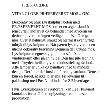
I RESTORDRE
VITAL GLOBE PRÆSERVERET MOS // Ø20
Dekorativ og unik Lysskulptur i beton med
PRÆSERVERET MOS som er en ægte islandsk
rensdyrlav, indfarvet og behandlet med glycerin og
derfor kræver den ingen vedligeholdelse. Den grønne
mos giver et naturligt, smukt og nærmest eventyrligt
udtryk til lysskulpturen. Når pæren lyser giver det en
utrolig dekorativ belysning igennem det grønne mos.
Lysskulpturen egner sig godt til at stå i fx. en
vindueskarm eller på en hylde. Den har jute ledning
med afbryder, hvilket giver et industrielt og råt look.
Alle lamper er unika og håndlavet ned til mindste
detalje. Derfor er der forskel i farve og struktur. Dette er
kun en fordel, at ikke to er ens. Fri levering til
pakkeshop med PostNord indenfor 2-5 hverdage.
Hvis Lysskulpturen er i restordre, kan Lea Hulgaard
kontaktes for at få flere oplysninger vedr. næste
produktion.