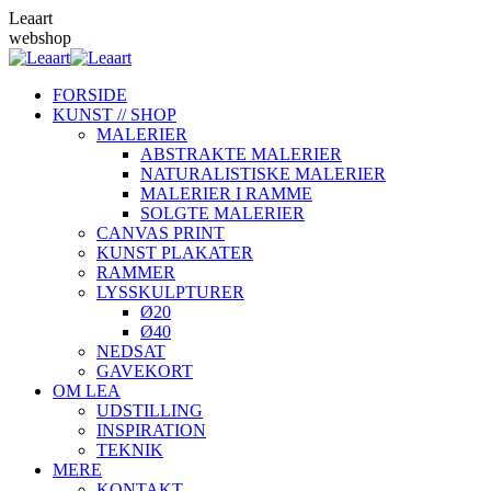
Skip
Leaart
to
webshop
content
FORSIDE
KUNST // SHOP
MALERIER
ABSTRAKTE MALERIER
NATURALISTISKE MALERIER
MALERIER I RAMME
SOLGTE MALERIER
CANVAS PRINT
KUNST PLAKATER
RAMMER
LYSSKULPTURER
Ø20
Ø40
NEDSAT
GAVEKORT
OM LEA
UDSTILLING
INSPIRATION
TEKNIK
MERE
KONTAKT