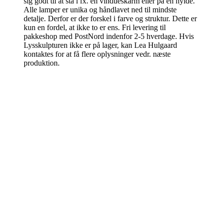
sig godt til at stå i fx. en vindueskarm eller på en hylde.
Alle lamper er unika og håndlavet ned til mindste
detalje. Derfor er der forskel i farve og struktur. Dette er
kun en fordel, at ikke to er ens. Fri levering til
pakkeshop med PostNord indenfor 2-5 hverdage. Hvis
Lysskulpturen ikke er på lager, kan Lea Hulgaard
kontaktes for at få flere oplysninger vedr. næste
produktion.