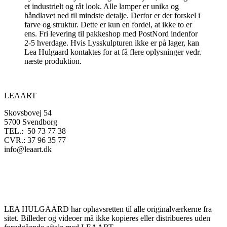
et industrielt og råt look. Alle lamper er unika og
håndlavet ned til mindste detalje. Derfor er der forskel i
farve og struktur. Dette er kun en fordel, at ikke to er
ens. Fri levering til pakkeshop med PostNord indenfor
2-5 hverdage. Hvis Lysskulpturen ikke er på lager, kan
Lea Hulgaard kontaktes for at få flere oplysninger vedr.
næste produktion.
LEAART
Skovsbovej 54
5700 Svendborg
TEL.: 50 73 77 38
CVR.: 37 96 35 77
info@leaart.dk
LEA HULGAARD har ophavsretten til alle originalværkerne fra
sitet. Billeder og videoer må ikke kopieres eller distribueres uden