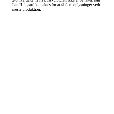
2-5 hverdage. Hvis Lysskulpturen ikke er på lager, kan
Lea Hulgaard kontaktes for at få flere oplysninger vedr.
næste produktion.