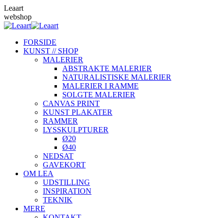
Skip
Leaart
to
webshop
content
FORSIDE
KUNST // SHOP
MALERIER
ABSTRAKTE MALERIER
NATURALISTISKE MALERIER
MALERIER I RAMME
SOLGTE MALERIER
CANVAS PRINT
KUNST PLAKATER
RAMMER
LYSSKULPTURER
Ø20
Ø40
NEDSAT
GAVEKORT
OM LEA
UDSTILLING
INSPIRATION
TEKNIK
MERE
KONTAKT