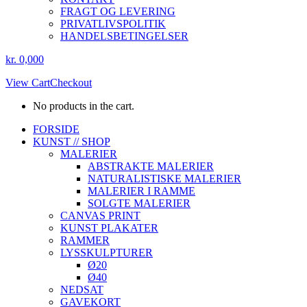
FRAGT OG LEVERING
PRIVATLIVSPOLITIK
HANDELSBETINGELSER
kr.
0,00
0
View Cart
Checkout
No products in the cart.
Instagram
Facebook
FORSIDE
page
page
KUNST // SHOP
opens
opens
MALERIER
in
in
ABSTRAKTE MALERIER
new
new
NATURALISTISKE MALERIER
window
window
MALERIER I RAMME
SOLGTE MALERIER
CANVAS PRINT
KUNST PLAKATER
RAMMER
LYSSKULPTURER
Ø20
Ø40
NEDSAT
GAVEKORT