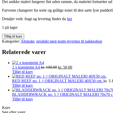
Det unikke maleri fungerer fint uden ramme, da maleriet fortsætter ud
Farverne changerer fra sorte og grålige toner til den sarte lyse pudderfa
Detaljer vedr. fragt og levering finder du
her
1 på lager
GNEISSIC
Tilføj til kurv
ROCK
Kategorier:
Abstrakt
,
produkt med gratis levering til pakkeshop
no.
5
Relaterede varer
//
ORIGINALT
MALERI
Den
Den
2 x kunstprint A4
kr.
100,00
kr.
50,00
50x50
oprindelige
aktuelle
Tilføj til kurv
cm.
pris
pris
antal
var:
er:
RED REEF no. 1 // ORIGINALT MALERI 40X50 cm.
kr.
3.
kr. 100,00.
kr. 50,00.
Tilføj til kurv
BLADDERWRACK no. 1 // ORIGINALT MALERI 70x70 
Tilføj til kurv
Kurv
Søg efter varer