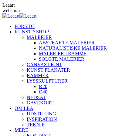
Skip
Leaart
to
webshop
content
FORSIDE
KUNST // SHOP
MALERIER
ABSTRAKTE MALERIER
NATURALISTISKE MALERIER
MALERIER I RAMME
SOLGTE MALERIER
CANVAS PRINT
KUNST PLAKATER
RAMMER
LYSSKULPTURER
Ø20
Ø40
NEDSAT
GAVEKORT
OM LEA
UDSTILLING
INSPIRATION
TEKNIK
MERE
KONTAKT