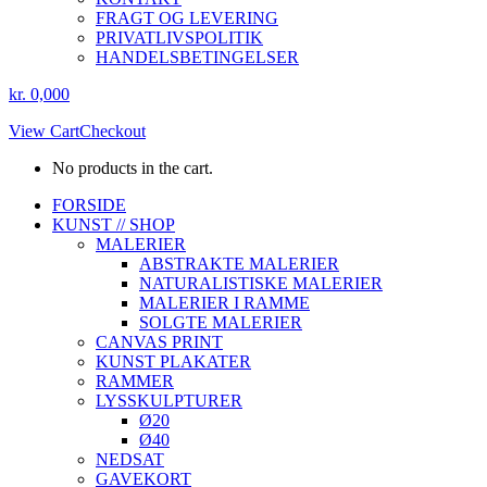
FRAGT OG LEVERING
PRIVATLIVSPOLITIK
HANDELSBETINGELSER
kr.
0,00
0
View Cart
Checkout
No products in the cart.
Instagram
Facebook
FORSIDE
page
page
KUNST // SHOP
opens
opens
MALERIER
in
in
ABSTRAKTE MALERIER
new
new
NATURALISTISKE MALERIER
window
window
MALERIER I RAMME
SOLGTE MALERIER
CANVAS PRINT
KUNST PLAKATER
RAMMER
LYSSKULPTURER
Ø20
Ø40
NEDSAT
GAVEKORT