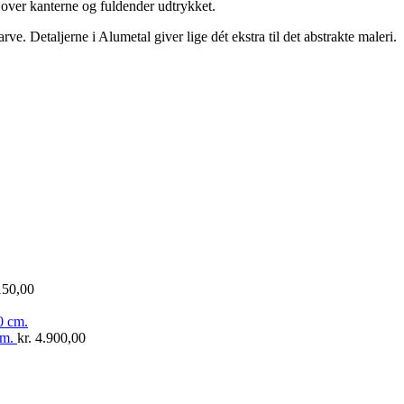
 over kanterne og fuldender udtrykket.
rve. Detaljerne i Alumetal giver lige dét ekstra til det abstrakte maleri.
150,00
cm.
kr.
4.900,00