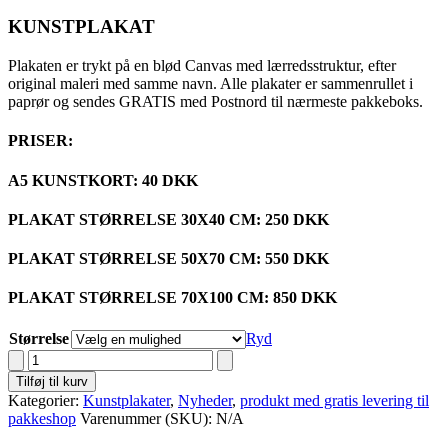
kr. 680,00
KUNSTPLAKAT
Plakaten er trykt på en blød Canvas med lærredsstruktur, efter
original maleri med samme navn. Alle plakater er sammenrullet i
paprør og sendes GRATIS med Postnord til nærmeste pakkeboks.
PRISER:
A5 KUNSTKORT: 40 DKK
PLAKAT STØRRELSE 30X40 CM: 250 DKK
PLAKAT STØRRELSE 50X70 CM: 550 DKK
PLAKAT STØRRELSE 70X100 CM: 850 DKK
Størrelse
Ryd
HEDRON
MASK
Tilføj til kurv
no.
Kategorier:
Kunstplakater
,
Nyheder
,
produkt med gratis levering til
2
pakkeshop
Varenummer (SKU):
N/A
//
KUNSTPLAKAT