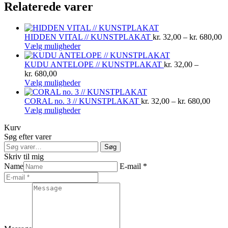
Relaterede varer
antal
Pr
HIDDEN VITAL // KUNSTPLAKAT
kr.
32,00
–
kr.
680,00
Dette
kr
Vælg muligheder
vare
til
har
kr
KUDU ANTELOPE // KUNSTPLAKAT
kr.
32,00
–
Prisinterval:
flere
kr.
680,00
kr. 32,00
varianter.
Dette
Vælg muligheder
til
Mulighederne
vare
kr. 680,00
kan
har
Prisin
CORAL no. 3 // KUNSTPLAKAT
kr.
32,00
–
kr.
680,00
vælges
flere
Dette
kr. 3
Vælg muligheder
på
varianter.
vare
til
Kurv
varesiden
Mulighederne
har
kr. 6
Søg efter varer
kan
flere
Søg
vælges
varianter.
Søg
efter:
på
Mulighederne
Skriv til mig
varesiden
kan
Name
E-mail *
vælges
på
varesiden