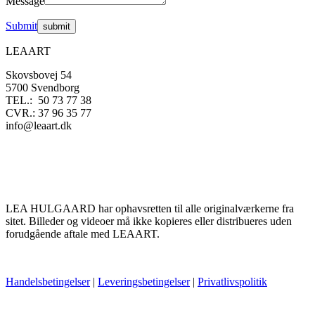
Message
Submit
LEAART
Skovsbovej 54
5700 Svendborg
TEL.: 50 73 77 38
CVR.: 37 96 35 77
info@leaart.dk
LEA HULGAARD har ophavsretten til alle originalværkerne fra
sitet. Billeder og videoer må ikke kopieres eller distribueres uden
forudgående aftale med LEAART.
Handelsbetingelser
|
Leveringsbetingelser
|
Privatlivspolitik