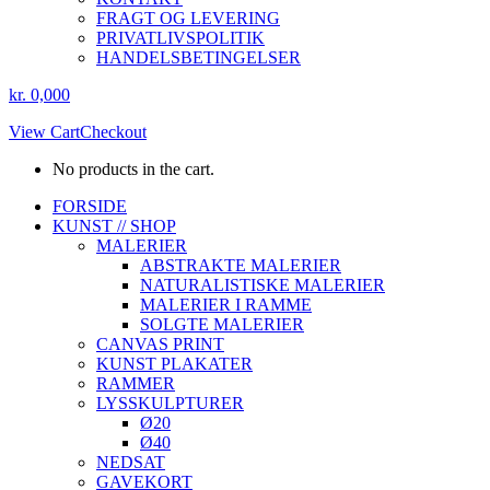
FRAGT OG LEVERING
PRIVATLIVSPOLITIK
HANDELSBETINGELSER
kr.
0,00
0
View Cart
Checkout
No products in the cart.
Instagram
Facebook
FORSIDE
page
page
KUNST // SHOP
opens
opens
MALERIER
in
in
ABSTRAKTE MALERIER
new
new
NATURALISTISKE MALERIER
window
window
MALERIER I RAMME
SOLGTE MALERIER
CANVAS PRINT
KUNST PLAKATER
RAMMER
LYSSKULPTURER
Ø20
Ø40
NEDSAT
GAVEKORT