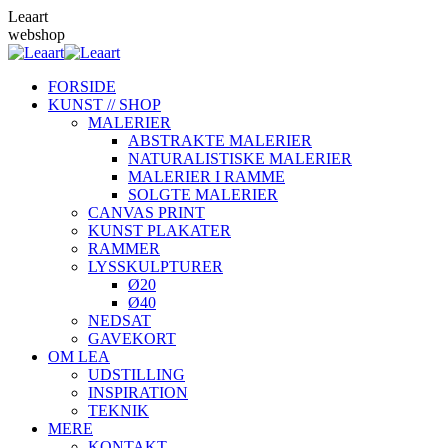
Skip
Leaart
to
webshop
content
FORSIDE
KUNST // SHOP
MALERIER
ABSTRAKTE MALERIER
NATURALISTISKE MALERIER
MALERIER I RAMME
SOLGTE MALERIER
CANVAS PRINT
KUNST PLAKATER
RAMMER
LYSSKULPTURER
Ø20
Ø40
NEDSAT
GAVEKORT
OM LEA
UDSTILLING
INSPIRATION
TEKNIK
MERE
KONTAKT