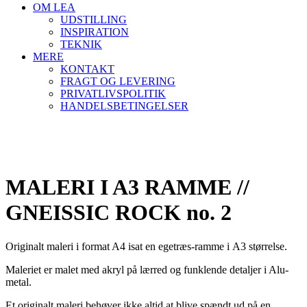
OM LEA
UDSTILLING
INSPIRATION
TEKNIK
MERE
KONTAKT
FRAGT OG LEVERING
PRIVATLIVSPOLITIK
HANDELSBETINGELSER
MALERI I A3 RAMME //
GNEISSIC ROCK no. 2
Originalt maleri i format A4 isat en egetræs-ramme i A3 størrelse.
Maleriet er malet med akryl på lærred og funklende detaljer i Alu-
metal.
Et originalt maleri behøver ikke altid at blive spændt ud på en