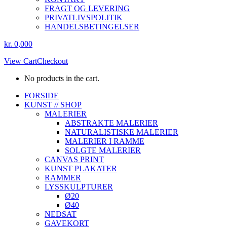
FRAGT OG LEVERING
PRIVATLIVSPOLITIK
HANDELSBETINGELSER
kr.
0,00
0
View Cart
Checkout
No products in the cart.
Instagram
Facebook
FORSIDE
page
page
KUNST // SHOP
opens
opens
MALERIER
in
in
ABSTRAKTE MALERIER
new
new
NATURALISTISKE MALERIER
window
window
MALERIER I RAMME
SOLGTE MALERIER
CANVAS PRINT
KUNST PLAKATER
RAMMER
LYSSKULPTURER
Ø20
Ø40
NEDSAT
GAVEKORT