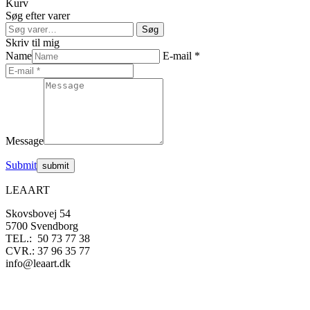
Kurv
Søg efter varer
Søg
Søg
efter:
Skriv til mig
Name
E-mail *
Message
Submit
LEAART
Skovsbovej 54
5700 Svendborg
TEL.: 50 73 77 38
CVR.: 37 96 35 77
info@leaart.dk