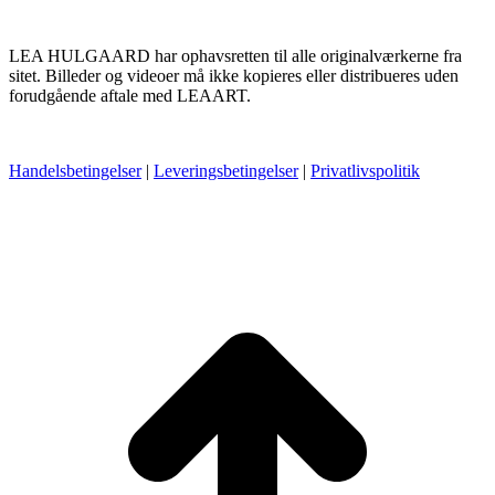
LEA HULGAARD har ophavsretten til alle originalværkerne fra
sitet. Billeder og videoer må ikke kopieres eller distribueres uden
forudgående aftale med LEAART.
Handelsbetingelser
|
Leveringsbetingelser
|
Privatlivspolitik
t
T