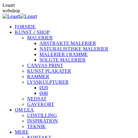
Skip
Leaart
to
webshop
content
FORSIDE
KUNST // SHOP
MALERIER
ABSTRAKTE MALERIER
NATURALISTISKE MALERIER
MALERIER I RAMME
SOLGTE MALERIER
CANVAS PRINT
KUNST PLAKATER
RAMMER
LYSSKULPTURER
Ø20
Ø40
NEDSAT
GAVEKORT
OM LEA
UDSTILLING
INSPIRATION
TEKNIK
MERE
KONTAKT