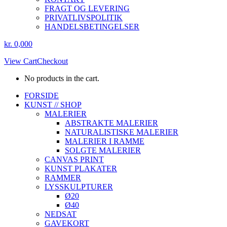
FRAGT OG LEVERING
PRIVATLIVSPOLITIK
HANDELSBETINGELSER
kr.
0,00
0
View Cart
Checkout
No products in the cart.
Instagram
Facebook
FORSIDE
page
page
KUNST // SHOP
opens
opens
MALERIER
in
in
ABSTRAKTE MALERIER
new
new
NATURALISTISKE MALERIER
window
window
MALERIER I RAMME
SOLGTE MALERIER
CANVAS PRINT
KUNST PLAKATER
RAMMER
LYSSKULPTURER
Ø20
Ø40
NEDSAT
GAVEKORT