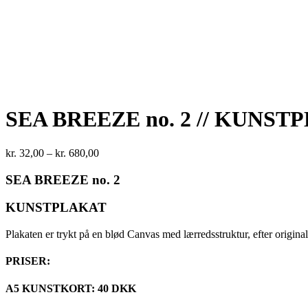
SEA BREEZE no. 2 // KUNST
Prisinterval:
kr.
32,00
–
kr.
680,00
kr. 32,00
til
SEA BREEZE no. 2
kr. 680,00
KUNSTPLAKAT
Plakaten er trykt på en blød Canvas med lærredsstruktur, efter orig
PRISER:
A5 KUNSTKORT: 40 DKK