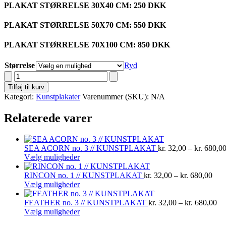
PLAKAT STØRRELSE 30X40 CM: 250 DKK
PLAKAT STØRRELSE 50X70 CM: 550 DKK
PLAKAT STØRRELSE 70X100 CM: 850 DKK
Størrelse
Ryd
SEA
BREEZE
Tilføj til kurv
no.
Kategori:
Kunstplakater
Varenummer (SKU):
N/A
2
//
Relaterede varer
KUNSTPLAKAT
antal
SEA ACORN no. 3 // KUNSTPLAKAT
kr.
32,00
–
kr.
680,0
Dette
Vælg muligheder
vare
har
Pris
RINCON no. 1 // KUNSTPLAKAT
kr.
32,00
–
kr.
680,00
flere
Dette
kr. 
Vælg muligheder
varianter.
vare
til
Mulighederne
har
kr. 
Pri
FEATHER no. 3 // KUNSTPLAKAT
kr.
32,00
–
kr.
680,00
kan
flere
Dette
kr.
Vælg muligheder
vælges
varianter.
vare
til