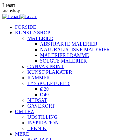
Skip
Leaart
to
webshop
content
FORSIDE
KUNST // SHOP
MALERIER
ABSTRAKTE MALERIER
NATURALISTISKE MALERIER
MALERIER I RAMME
SOLGTE MALERIER
CANVAS PRINT
KUNST PLAKATER
RAMMER
LYSSKULPTURER
Ø20
Ø40
NEDSAT
GAVEKORT
OM LEA
UDSTILLING
INSPIRATION
TEKNIK
MERE
KONTAKT