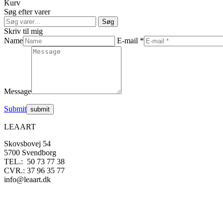
Kurv
på
Mulighederne
har
kr
Søg efter varer
varesiden
kan
flere
Søg
vælges
varianter.
Søg
efter:
på
Mulighederne
Skriv til mig
varesiden
kan
Name
E-mail *
vælges
på
varesiden
Message
Submit
LEAART
Skovsbovej 54
5700 Svendborg
TEL.: 50 73 77 38
CVR.: 37 96 35 77
info@leaart.dk