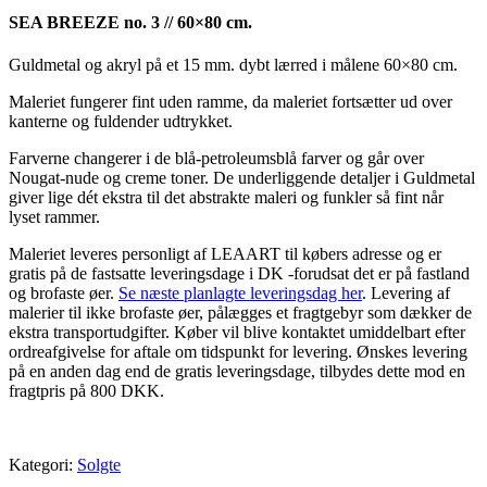
SEA BREEZE no. 3 // 60×80 cm.
Guldmetal og akryl på et 15 mm. dybt lærred i målene 60×80 cm.
Maleriet fungerer fint uden ramme, da maleriet fortsætter ud over
kanterne og fuldender udtrykket.
Farverne changerer i de blå-petroleumsblå farver og går over
Nougat-nude og creme toner. De underliggende detaljer i Guldmetal
giver lige dét ekstra til det abstrakte maleri og funkler så fint når
lyset rammer.
Maleriet leveres personligt af LEAART til købers adresse og er
gratis på de fastsatte leveringsdage i DK -forudsat det er på fastland
og brofaste øer.
Se næste planlagte leveringsdag her
. Levering af
malerier til ikke brofaste øer, pålægges et fragtgebyr som dækker de
ekstra transportudgifter. Køber vil blive kontaktet umiddelbart efter
ordreafgivelse for aftale om tidspunkt for levering. Ønskes levering
på en anden dag end de gratis leveringsdage, tilbydes dette mod en
fragtpris på 800 DKK.
Kategori:
Solgte