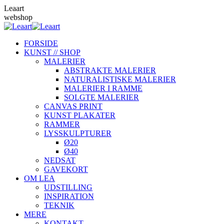
Skip
Leaart
to
webshop
content
FORSIDE
KUNST // SHOP
MALERIER
ABSTRAKTE MALERIER
NATURALISTISKE MALERIER
MALERIER I RAMME
SOLGTE MALERIER
CANVAS PRINT
KUNST PLAKATER
RAMMER
LYSSKULPTURER
Ø20
Ø40
NEDSAT
GAVEKORT
OM LEA
UDSTILLING
INSPIRATION
TEKNIK
MERE
KONTAKT