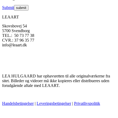
Submit
LEAART
Skovsbovej 54
5700 Svendborg
TEL.: 50 73 77 38
CVR.: 37 96 35 77
info@leaart.dk
LEA HULGAARD har ophavsretten til alle originalværkerne fra
sitet. Billeder og videoer må ikke kopieres eller distribueres uden
forudgående aftale med LEAART.
Handelsbetingelser
|
Leveringsbetingelser
|
Privatlivspolitik