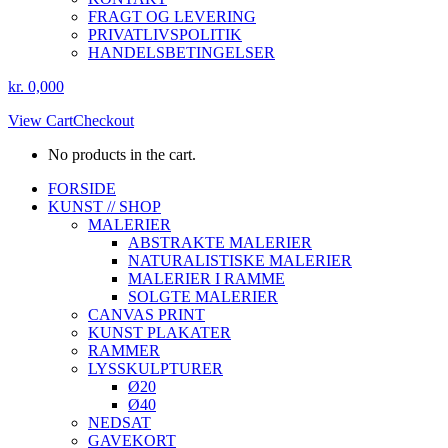
FRAGT OG LEVERING
PRIVATLIVSPOLITIK
HANDELSBETINGELSER
kr.
0,00
0
View Cart
Checkout
No products in the cart.
Instagram
Facebook
FORSIDE
page
page
KUNST // SHOP
opens
opens
MALERIER
in
in
ABSTRAKTE MALERIER
new
new
NATURALISTISKE MALERIER
window
window
MALERIER I RAMME
SOLGTE MALERIER
CANVAS PRINT
KUNST PLAKATER
RAMMER
LYSSKULPTURER
Ø20
Ø40
NEDSAT
GAVEKORT