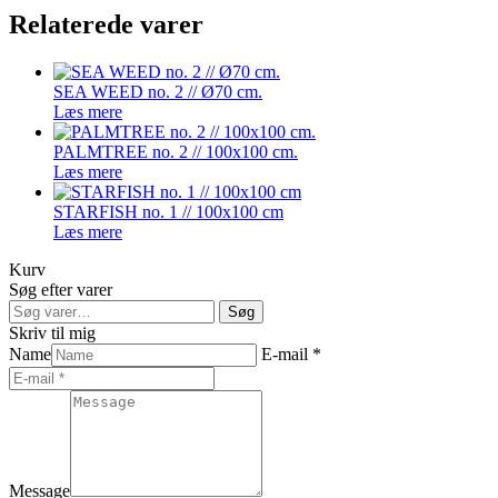
Relaterede varer
SEA WEED no. 2 // Ø70 cm.
Læs mere
PALMTREE no. 2 // 100x100 cm.
Læs mere
STARFISH no. 1 // 100x100 cm
Læs mere
Kurv
Søg efter varer
Søg
Søg
efter:
Skriv til mig
Name
E-mail *
Message