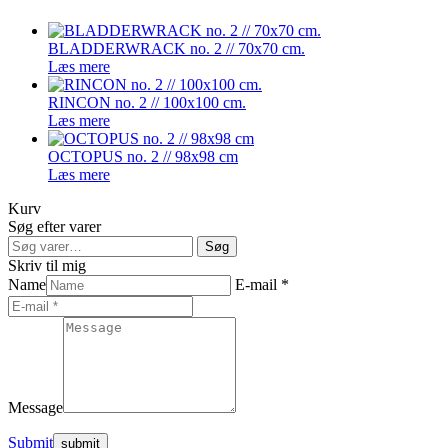
BLADDERWRACK no. 2 // 70x70 cm.
Læs mere
RINCON no. 2 // 100x100 cm.
Læs mere
OCTOPUS no. 2 // 98x98 cm
Læs mere
Kurv
Søg efter varer
Søg
Søg
efter:
Skriv til mig
Name
E-mail *
Message
Submit