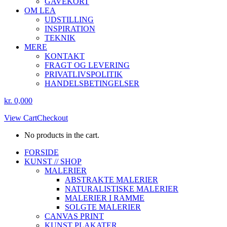
GAVEKORT
OM LEA
UDSTILLING
INSPIRATION
TEKNIK
MERE
KONTAKT
FRAGT OG LEVERING
PRIVATLIVSPOLITIK
HANDELSBETINGELSER
kr.
0,00
0
View Cart
Checkout
No products in the cart.
Instagram
Facebook
FORSIDE
page
page
KUNST // SHOP
opens
opens
MALERIER
in
in
ABSTRAKTE MALERIER
new
new
NATURALISTISKE MALERIER
window
window
MALERIER I RAMME
SOLGTE MALERIER
CANVAS PRINT
KUNST PLAKATER