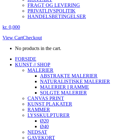
FRAGT OG LEVERING
PRIVATLIVSPOLITIK
HANDELSBETINGELSER
kr.
0,00
0
View Cart
Checkout
No products in the cart.
Instagram
Facebook
FORSIDE
page
page
KUNST // SHOP
opens
opens
MALERIER
in
in
ABSTRAKTE MALERIER
new
new
NATURALISTISKE MALERIER
window
window
MALERIER I RAMME
SOLGTE MALERIER
CANVAS PRINT
KUNST PLAKATER
RAMMER
LYSSKULPTURER
Ø20
Ø40
NEDSAT
GAVEKORT