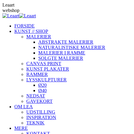
Skip
Leaart
to
webshop
content
FORSIDE
KUNST // SHOP
MALERIER
ABSTRAKTE MALERIER
NATURALISTISKE MALERIER
MALERIER I RAMME
SOLGTE MALERIER
CANVAS PRINT
KUNST PLAKATER
RAMMER
LYSSKULPTURER
Ø20
Ø40
NEDSAT
GAVEKORT
OM LEA
UDSTILLING
INSPIRATION
TEKNIK
MERE
KONTAKT