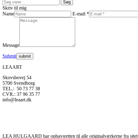
Søg
Søg
efter:
Skriv til mig
Name
E-mail *
Message
Submit
LEAART
Skovsbovej 54
5700 Svendborg
TEL.: 50 73 77 38
CVR.: 37 96 35 77
info@leaart.dk
LEA HULGAARD har ophavsretten til alle originalværkerne fra sitet.