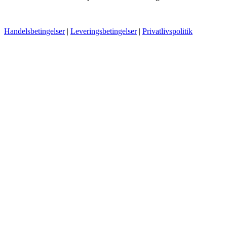
Handelsbetingelser
|
Leveringsbetingelser
|
Privatlivspolitik