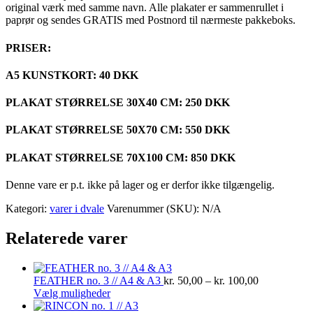
original værk med samme navn. Alle plakater er sammenrullet i
paprør og sendes GRATIS med Postnord til nærmeste pakkeboks.
PRISER:
A5 KUNSTKORT: 40 DKK
PLAKAT STØRRELSE 30X40 CM: 250 DKK
PLAKAT STØRRELSE 50X70 CM: 550 DKK
PLAKAT STØRRELSE 70X100 CM: 850 DKK
Denne vare er p.t. ikke på lager og er derfor ikke tilgængelig.
Kategori:
varer i dvale
Varenummer (SKU):
N/A
Relaterede varer
Prisinterval:
FEATHER no. 3 // A4 & A3
kr.
50,00
–
kr.
100,00
Dette
kr. 50,00
Vælg muligheder
vare
til