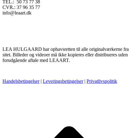
TEL.: 50 73 77 38
CVR.: 37 96 35 77
info@leaart.dk
LEA HULGAARD har ophavsretten til alle originalværkerne fra
sitet. Billeder og videoer må ikke kopieres eller distribueres uden
forudgående aftale med LEAART.
Handelsbetingelser
|
Leveringsbetingelser
|
Privatlivspolitik
t
T