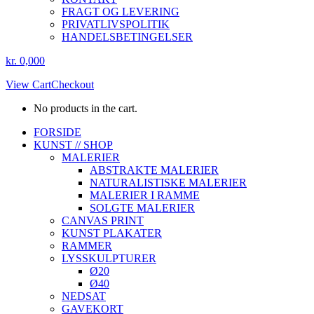
FRAGT OG LEVERING
PRIVATLIVSPOLITIK
HANDELSBETINGELSER
kr.
0,00
0
View Cart
Checkout
No products in the cart.
Instagram
Facebook
FORSIDE
page
page
KUNST // SHOP
opens
opens
MALERIER
in
in
ABSTRAKTE MALERIER
new
new
NATURALISTISKE MALERIER
window
window
MALERIER I RAMME
SOLGTE MALERIER
CANVAS PRINT
KUNST PLAKATER
RAMMER
LYSSKULPTURER
Ø20
Ø40
NEDSAT
GAVEKORT