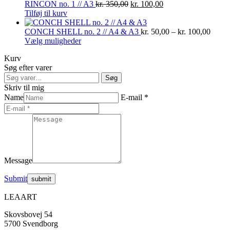
har
Den
Den
kr. 100,00
RINCON no. 1 // A3
kr.
350,00
kr.
100,00
flere
oprindelige
aktuelle
Tilføj til kurv
varianter.
pris
pris
Mulighederne
var:
er:
Prisin
CONCH SHELL no. 2 // A4 & A3
kr.
50,00
–
kr.
100,00
kan
Dette
kr. 350,00.
kr. 100,00.
kr. 50
Vælg muligheder
vælges
vare
til
Kurv
på
har
kr. 10
Søg efter varer
varesiden
flere
Søg
varianter.
Søg
efter:
Mulighederne
Skriv til mig
kan
Name
E-mail *
vælges
på
varesiden
Message
Submit
LEAART
Skovsbovej 54
5700 Svendborg