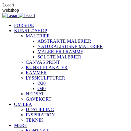
Skip
Leaart
to
webshop
content
FORSIDE
KUNST // SHOP
MALERIER
ABSTRAKTE MALERIER
NATURALISTISKE MALERIER
MALERIER I RAMME
SOLGTE MALERIER
CANVAS PRINT
KUNST PLAKATER
RAMMER
LYSSKULPTURER
Ø20
Ø40
NEDSAT
GAVEKORT
OM LEA
UDSTILLING
INSPIRATION
TEKNIK
MERE
KONTAKT