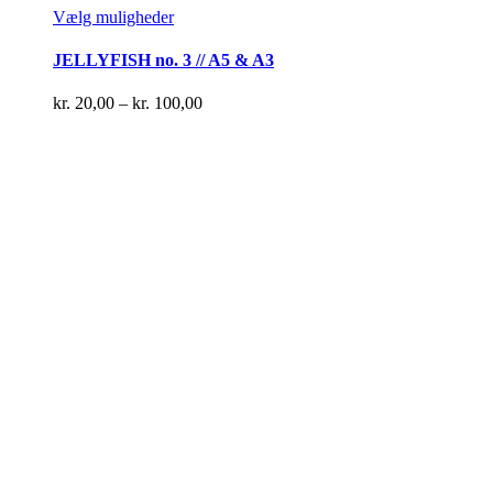
Dette
Vælg muligheder
vare
har
JELLYFISH no. 3 // A5 & A3
flere
varianter.
Prisinterval:
kr.
20,00
–
kr.
100,00
Mulighederne
kr. 20,00
kan
til
vælges
kr. 100,00
på
varesiden