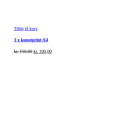
Tilføj til kurv
3 x kunstprint A4
Den
Den
kr.
150,00
kr.
100,00
oprindelige
aktuelle
pris
pris
var:
er:
kr. 150,00.
kr. 100,00.