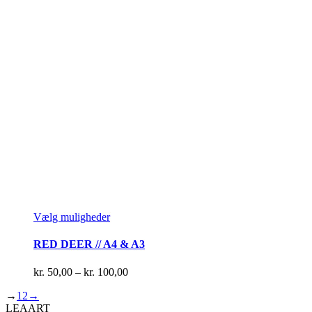
Dette
Vælg muligheder
vare
har
RED DEER // A4 & A3
flere
varianter.
Prisinterval:
kr.
50,00
–
kr.
100,00
Mulighederne
kr. 50,00
kan
→
1
2
→
til
vælges
LEAART
kr. 100,00