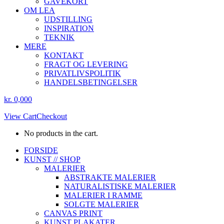
GAVEKORT
OM LEA
UDSTILLING
INSPIRATION
TEKNIK
MERE
KONTAKT
FRAGT OG LEVERING
PRIVATLIVSPOLITIK
HANDELSBETINGELSER
kr.
0,00
0
View Cart
Checkout
No products in the cart.
Instagram
Facebook
FORSIDE
page
page
KUNST // SHOP
opens
opens
MALERIER
in
in
ABSTRAKTE MALERIER
new
new
NATURALISTISKE MALERIER
window
window
MALERIER I RAMME
SOLGTE MALERIER
CANVAS PRINT
KUNST PLAKATER