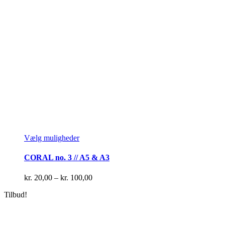
Dette
Vælg muligheder
vare
har
CORAL no. 3 // A5 & A3
flere
varianter.
Prisinterval:
kr.
20,00
–
kr.
100,00
Mulighederne
kr. 20,00
kan
Tilbud!
til
vælges
kr. 100,00
på
varesiden