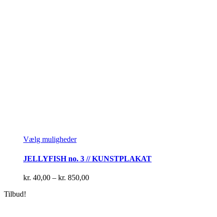
Dette
Vælg muligheder
vare
har
JELLYFISH no. 3 // KUNSTPLAKAT
flere
varianter.
Prisinterval:
kr.
40,00
–
kr.
850,00
Mulighederne
kr. 40,00
kan
Tilbud!
til
vælges
kr. 850,00
på