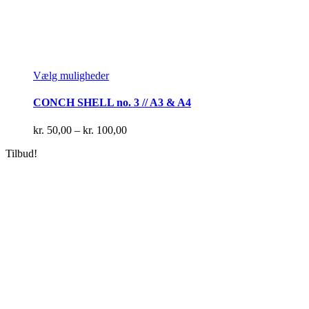
Dette
Vælg muligheder
vare
har
CONCH SHELL no. 3 // A3 & A4
flere
varianter.
Prisinterval:
kr.
50,00
–
kr.
100,00
Mulighederne
kr. 50,00
kan
Tilbud!
til
vælges
kr. 100,00
på
varesiden