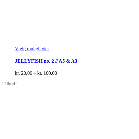
Dette
Vælg muligheder
vare
har
JELLYFISH no. 2 // A5 & A3
flere
varianter.
Prisinterval:
kr.
20,00
–
kr.
100,00
Mulighederne
kr. 20,00
kan
Tilbud!
til
vælges
kr. 100,00
på
varesiden