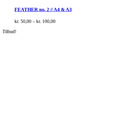
vare
har
FEATHER no. 2 // A4 & A3
flere
varianter.
Prisinterval:
kr.
50,00
–
kr.
100,00
Mulighederne
kr. 50,00
kan
Tilbud!
til
vælges
kr. 100,00
på
varesiden