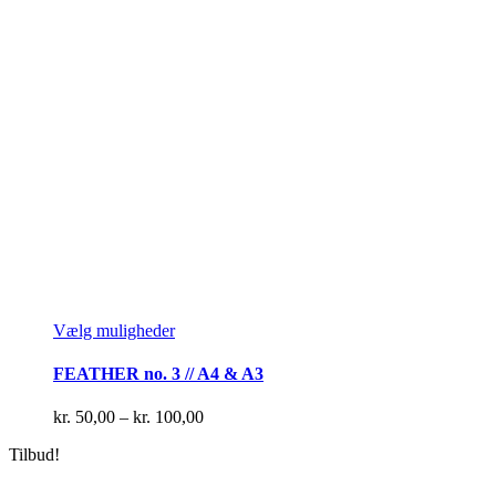
Dette
Vælg muligheder
vare
har
FEATHER no. 3 // A4 & A3
flere
varianter.
Prisinterval:
kr.
50,00
–
kr.
100,00
Mulighederne
kr. 50,00
kan
Tilbud!
til
vælges
kr. 100,00
på