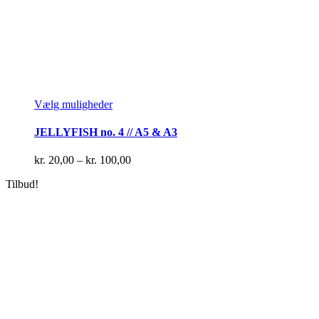
Dette
Vælg muligheder
vare
har
JELLYFISH no. 4 // A5 & A3
flere
varianter.
Prisinterval:
kr.
20,00
–
kr.
100,00
Mulighederne
kr. 20,00
kan
Tilbud!
til
vælges
kr. 100,00
på
varesiden