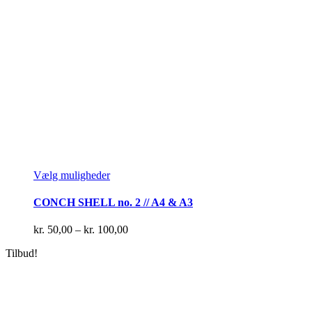
Dette
Vælg muligheder
vare
har
CONCH SHELL no. 2 // A4 & A3
flere
varianter.
Prisinterval:
kr.
50,00
–
kr.
100,00
Mulighederne
kr. 50,00
kan
Tilbud!
til
vælges
kr. 100,00
på
varesiden