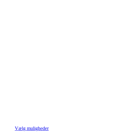
Dette
Vælg muligheder
vare