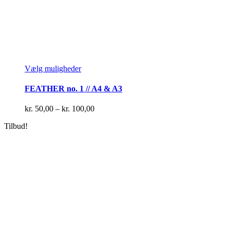
Dette
Vælg muligheder
vare
har
FEATHER no. 1 // A4 & A3
flere
varianter.
Prisinterval:
kr.
50,00
–
kr.
100,00
Mulighederne
kr. 50,00
kan
Tilbud!
til
vælges
kr. 100,00
på
varesiden