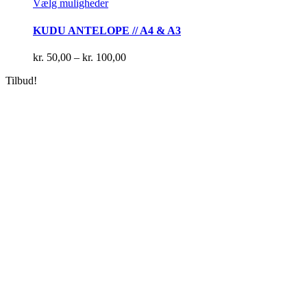
Dette
Vælg muligheder
vare
har
KUDU ANTELOPE // A4 & A3
flere
varianter.
Prisinterval:
kr.
50,00
–
kr.
100,00
Mulighederne
kr. 50,00
kan
Tilbud!
til
vælges
kr. 100,00
på
varesiden