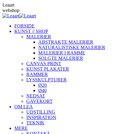
Skip
Leaart
to
webshop
content
FORSIDE
KUNST // SHOP
MALERIER
ABSTRAKTE MALERIER
NATURALISTISKE MALERIER
MALERIER I RAMME
SOLGTE MALERIER
CANVAS PRINT
KUNST PLAKATER
RAMMER
LYSSKULPTURER
Ø20
Ø40
NEDSAT
GAVEKORT
OM LEA
UDSTILLING
INSPIRATION
TEKNIK
MERE
KONTAKT