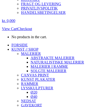
FRAGT OG LEVERING
PRIVATLIVSPOLITIK
HANDELSBETINGELSER
kr.
0,00
0
View Cart
Checkout
No products in the cart.
Instagram
Facebook
FORSIDE
page
page
KUNST // SHOP
opens
opens
MALERIER
in
in
ABSTRAKTE MALERIER
new
new
NATURALISTISKE MALERIER
window
window
MALERIER I RAMME
SOLGTE MALERIER
CANVAS PRINT
KUNST PLAKATER
RAMMER
LYSSKULPTURER
Ø20
Ø40
NEDSAT
GAVEKORT