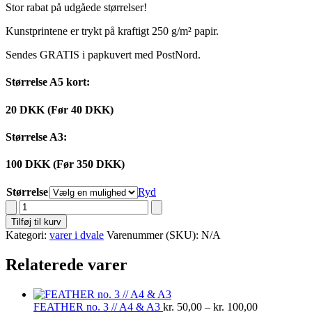
Stor rabat på udgåede størrelser!
Kunstprintene er trykt på kraftigt 250 g/m² papir.
Sendes GRATIS i papkuvert med PostNord.
Størrelse A5 kort:
20 DKK (Før 40 DKK)
Størrelse A3:
100 DKK (Før 350 DKK)
Størrelse
Ryd
JELLYFISH
no.
Tilføj til kurv
2
Kategori:
varer i dvale
Varenummer (SKU):
N/A
//
A5
Relaterede varer
&
A3
antal
Prisinterval:
FEATHER no. 3 // A4 & A3
kr.
50,00
–
kr.
100,00