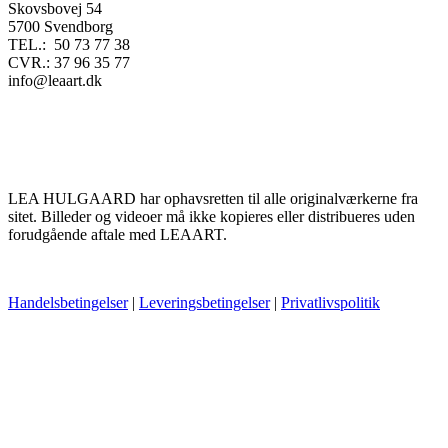
Skovsbovej 54
5700 Svendborg
TEL.: 50 73 77 38
CVR.: 37 96 35 77
info@leaart.dk
LEA HULGAARD har ophavsretten til alle originalværkerne fra
sitet. Billeder og videoer må ikke kopieres eller distribueres uden
forudgående aftale med LEAART.
Handelsbetingelser
|
Leveringsbetingelser
|
Privatlivspolitik
t
T