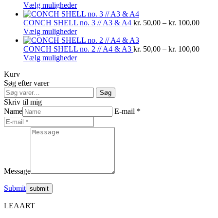
Dette
kr. 50,00
Vælg muligheder
vare
til
har
kr. 100,00
Prisin
CONCH SHELL no. 3 // A3 & A4
kr.
50,00
–
kr.
100,00
flere
Dette
kr. 50
Vælg muligheder
varianter.
vare
til
Mulighederne
har
kr. 10
Prisin
CONCH SHELL no. 2 // A4 & A3
kr.
50,00
–
kr.
100,00
kan
flere
Dette
kr. 50
Vælg muligheder
vælges
varianter.
vare
til
Kurv
på
Mulighederne
har
kr. 10
Søg efter varer
varesiden
kan
flere
Søg
vælges
varianter.
Søg
efter:
på
Mulighederne
Skriv til mig
varesiden
kan
Name
E-mail *
vælges
på
varesiden
Message
Submit
LEAART