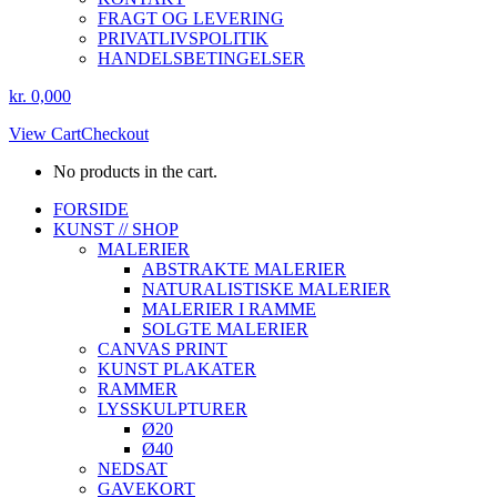
FRAGT OG LEVERING
PRIVATLIVSPOLITIK
HANDELSBETINGELSER
kr.
0,00
0
View Cart
Checkout
No products in the cart.
Instagram
Facebook
FORSIDE
page
page
KUNST // SHOP
opens
opens
MALERIER
in
in
ABSTRAKTE MALERIER
new
new
NATURALISTISKE MALERIER
window
window
MALERIER I RAMME
SOLGTE MALERIER
CANVAS PRINT
KUNST PLAKATER
RAMMER
LYSSKULPTURER
Ø20
Ø40
NEDSAT
GAVEKORT