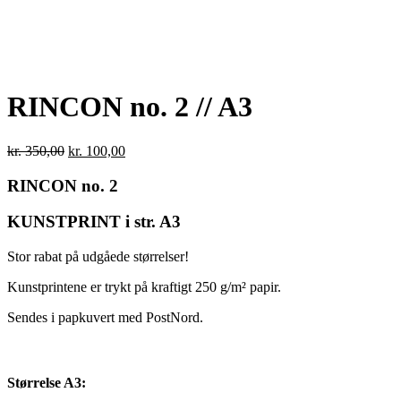
RINCON no. 2 // A3
Den
Den
kr.
350,00
kr.
100,00
oprindelige
aktuelle
pris
pris
RINCON no. 2
var:
er:
kr. 350,00.
kr. 100,00.
KUNSTPRINT i str. A3
Stor rabat på udgåede størrelser!
Kunstprintene er trykt på kraftigt 250 g/m² papir.
Sendes i papkuvert med PostNord.
Størrelse A3: