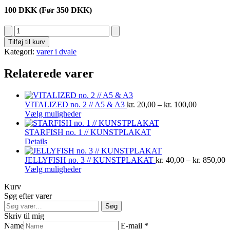
100 DKK (Før 350 DKK)
RINCON
no.
Tilføj til kurv
2
Kategori:
varer i dvale
//
A3
Relaterede varer
antal
Prisinterva
VITALIZED no. 2 // A5 & A3
kr.
20,00
–
kr.
100,00
Dette
kr. 20,00
Vælg muligheder
vare
til
har
kr. 100,00
STARFISH no. 1 // KUNSTPLAKAT
Dette
flere
Details
vare
varianter.
har
Mulighederne
P
JELLYFISH no. 3 // KUNSTPLAKAT
kr.
40,00
–
kr.
850,00
flere
kan
Dette
k
Vælg muligheder
varianter.
vælges
vare
ti
Kurv
Mulighederne
på
har
k
Søg efter varer
kan
varesiden
flere
Søg
vælges
varianter.
Søg
efter:
på
Mulighederne
Skriv til mig
varesiden
kan
Name
E-mail *