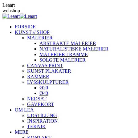
Skip
Leaart
to
webshop
content
FORSIDE
KUNST // SHOP
MALERIER
ABSTRAKTE MALERIER
NATURALISTISKE MALERIER
MALERIER I RAMME
SOLGTE MALERIER
CANVAS PRINT
KUNST PLAKATER
RAMMER
LYSSKULPTURER
Ø20
Ø40
NEDSAT
GAVEKORT
OM LEA
UDSTILLING
INSPIRATION
TEKNIK
MERE
KONTAKT