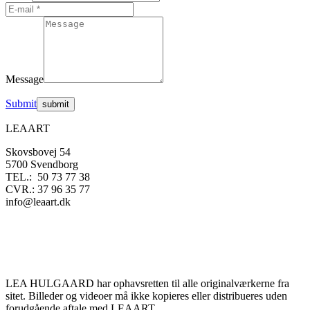
vælges
på
varesiden
Message
Submit
LEAART
Skovsbovej 54
5700 Svendborg
TEL.: 50 73 77 38
CVR.: 37 96 35 77
info@leaart.dk
LEA HULGAARD har ophavsretten til alle originalværkerne fra
sitet. Billeder og videoer må ikke kopieres eller distribueres uden
forudgående aftale med LEAART.